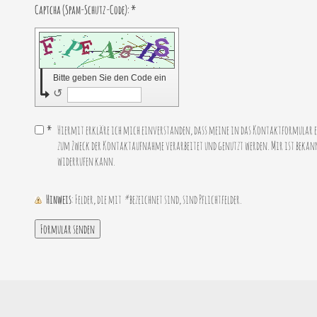
Captcha (Spam-Schutz-Code): *
Bitte geben Sie den Code ein
↺
*
Hiermit erkläre ich mich einverstanden, dass meine in das Kontaktformular e
zum Zweck der Kontaktaufnahme verarbeitet und genutzt werden. Mir ist bekann
widerrufen kann.
Hinweis
: Felder, die mit
*
bezeichnet sind, sind Pflichtfelder.