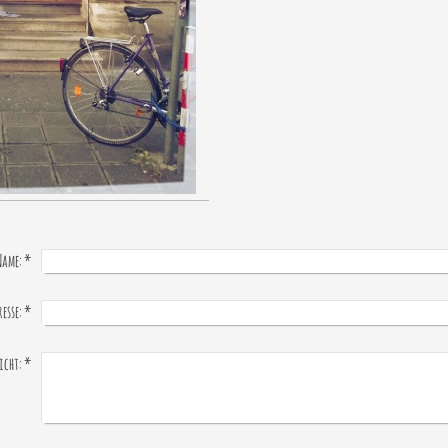
Name:
*
esse:
*
icht:
*