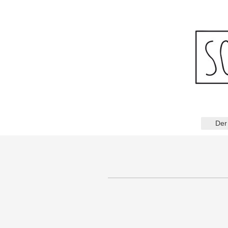
Der
D