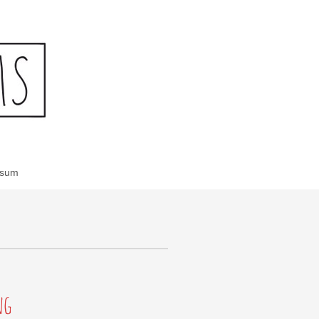
ssum
ng